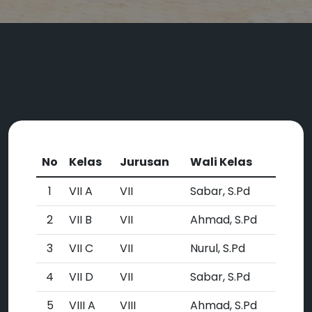
No
Kelas
Jurusan
Wali Kelas
1
VII A
VII
Sabar, S.Pd
2
VII B
VII
Ahmad, S.Pd
3
VII C
VII
Nurul, S.Pd
4
VII D
VII
Sabar, S.Pd
5
VIII A
VIII
Ahmad, S.Pd