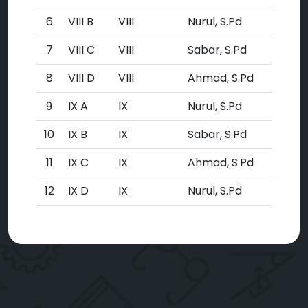
6
VIII B
VIII
Nurul, S.Pd
7
VIII C
VIII
Sabar, S.Pd
8
VIII D
VIII
Ahmad, S.Pd
9
IX A
IX
Nurul, S.Pd
10
IX B
IX
Sabar, S.Pd
11
IX C
IX
Ahmad, S.Pd
12
IX D
IX
Nurul, S.Pd